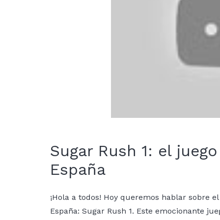
Sugar Rush 1: el jueg
España
¡Hola a todos! Hoy queremos hablar sobre e
España: Sugar Rush 1. Este emocionante jue