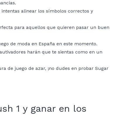
ancias.
intentas alinear los símbolos correctos y
erfecta para aquellos que quieren pasar un buen
 juego de moda en España en este momento.
 cautivadores harán que te sientas como en un
ura de juego de azar, ¡no dudes en probar Sugar
sh 1 y ganar en los