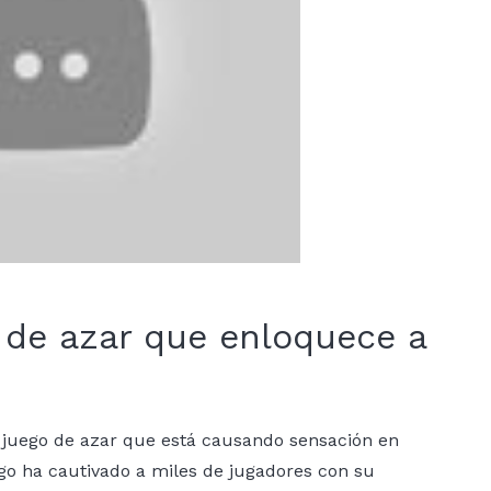
o de azar que enloquece a
l juego de azar que está causando sensación en
go ha cautivado a miles de jugadores con su