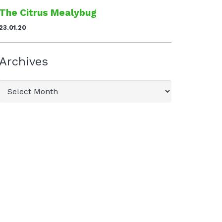
The Citrus Mealybug
23.01.20
Archives
Archives