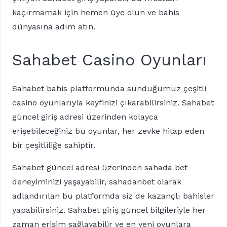
kaçırmamak için hemen üye olun ve bahis
dünyasına adım atın.
Sahabet Casino Oyunları
Sahabet bahis platformunda sunduğumuz çeşitli
casino oyunlarıyla keyfinizi çıkarabilirsiniz. Sahabet
güncel giriş adresi üzerinden kolayca
erişebileceğiniz bu oyunlar, her zevke hitap eden
bir çeşitliliğe sahiptir.
Sahabet güncel adresi üzerinden sahada bet
deneyiminizi yaşayabilir, sahadanbet olarak
adlandırılan bu platformda siz de kazançlı bahisler
yapabilirsiniz. Sahabet giriş güncel bilgileriyle her
zaman erişim sağlayabilir ve en yeni oyunlara