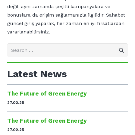
değil, aynı zamanda çeşitli kampanyalara ve
bonuslara da erişim sağlamanızla ilgilidir. Sahabet
güncel giriş yaparak, her zaman en iyi fırsatlardan
yararlanabilirsiniz.
Search
for:
Latest News
The Future of Green Energy
27.02.25
The Future of Green Energy
27.02.25