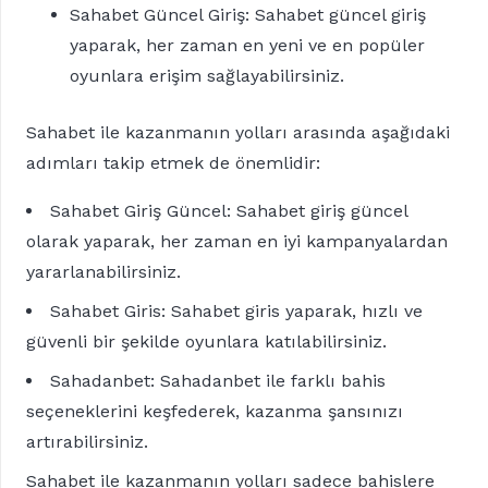
Sahabet Güncel Giriş: Sahabet güncel giriş
yaparak, her zaman en yeni ve en popüler
oyunlara erişim sağlayabilirsiniz.
Sahabet ile kazanmanın yolları arasında aşağıdaki
adımları takip etmek de önemlidir:
Sahabet Giriş Güncel: Sahabet giriş güncel
olarak yaparak, her zaman en iyi kampanyalardan
yararlanabilirsiniz.
Sahabet Giris: Sahabet giris yaparak, hızlı ve
güvenli bir şekilde oyunlara katılabilirsiniz.
Sahadanbet: Sahadanbet ile farklı bahis
seçeneklerini keşfederek, kazanma şansınızı
artırabilirsiniz.
Sahabet ile kazanmanın yolları sadece bahislere