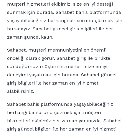
müşteri hizmetleri ekibimiz, size en iyi desteği
sunmak için burada. Sahabet bahis platformunda
yaşayabileceğiniz herhangi bir sorunu çözmek için
buradayız. Sahabet guncel giris bilgileri ile her
zaman güncel kalın.
Sahabet, müşteri memnuniyetini en önemli
önceliği olarak görür. Sahabet giriş ile birlikte
sunduğumuz müşteri hizmetleri, size en iyi
deneyimi yaşatmak için burada. Sahabet güncel
giriş bilgileri ile her zaman en iyi hizmeti
alabilirsiniz.
Sahabet bahis platformunda yaşayabileceğiniz
herhangi bir sorunu çözmek için müşteri
hizmetleri ekibimiz her zaman yanınızda. Sahabet
giriş güncel bilgileri ile her zaman en iyi hizmeti