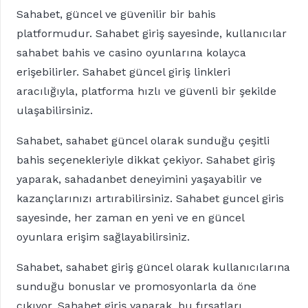
Sahabet, güncel ve güvenilir bir bahis
platformudur. Sahabet giriş sayesinde, kullanıcılar
sahabet bahis ve casino oyunlarına kolayca
erişebilirler. Sahabet güncel giriş linkleri
aracılığıyla, platforma hızlı ve güvenli bir şekilde
ulaşabilirsiniz.
Sahabet, sahabet güncel olarak sunduğu çeşitli
bahis seçenekleriyle dikkat çekiyor. Sahabet giriş
yaparak, sahadanbet deneyimini yaşayabilir ve
kazançlarınızı artırabilirsiniz. Sahabet guncel giris
sayesinde, her zaman en yeni ve en güncel
oyunlara erişim sağlayabilirsiniz.
Sahabet, sahabet giriş güncel olarak kullanıcılarına
sunduğu bonuslar ve promosyonlarla da öne
çıkıyor. Sahabet giriş yaparak, bu fırsatları