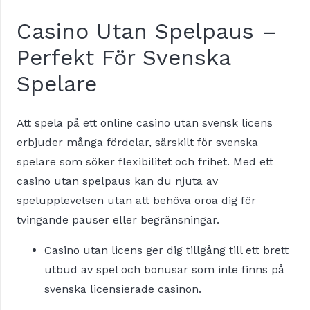
Casino Utan Spelpaus –
Perfekt För Svenska
Spelare
Att spela på ett online casino utan svensk licens
erbjuder många fördelar, särskilt för svenska
spelare som söker flexibilitet och frihet. Med ett
casino utan spelpaus kan du njuta av
spelupplevelsen utan att behöva oroa dig för
tvingande pauser eller begränsningar.
Casino utan licens ger dig tillgång till ett brett
utbud av spel och bonusar som inte finns på
svenska licensierade casinon.