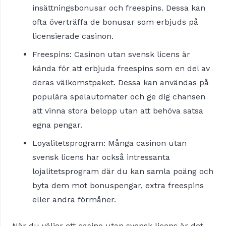
insättningsbonusar och freespins. Dessa kan
ofta överträffa de bonusar som erbjuds på
licensierade casinon.
Freespins: Casinon utan svensk licens är
kända för att erbjuda freespins som en del av
deras välkomstpaket. Dessa kan användas på
populära spelautomater och ge dig chansen
att vinna stora belopp utan att behöva satsa
egna pengar.
Loyalitetsprogram: Många casinon utan
svensk licens har också intressanta
lojalitetsprogram där du kan samla poäng och
byta dem mot bonuspengar, extra freespins
eller andra förmåner.
När du väljer ett casino utan svensk licens är det