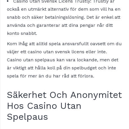
Casino Utan Svensk Licens Trustly: Trustly är
också en utmärkt alternativ för dem som vill ha en
snabb och säker betalningslösning. Det är enkel att
använda och garanterar att dina pengar når ditt
konto snabbt.
Kom ihåg att alltid spela ansvarsfullt oavsett om du
väljer ett casino utan svensk licens eller inte.
Casino utan spelpaus kan vara lockande, men det
är viktigt att hålla koll på din spelbudget och inte
spela för mer än du har råd att förlora.
Säkerhet Och Anonymitet
Hos Casino Utan
Spelpaus