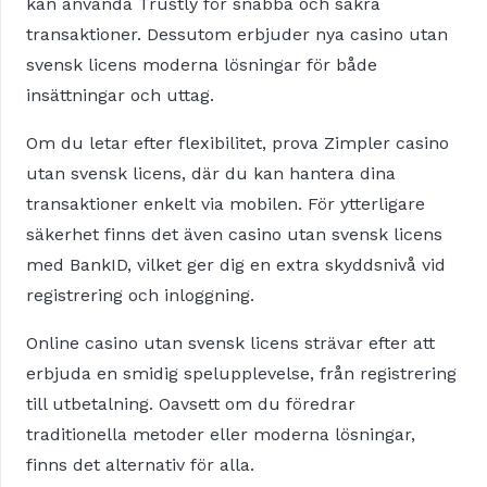
kan använda Trustly för snabba och säkra
transaktioner. Dessutom erbjuder nya casino utan
svensk licens moderna lösningar för både
insättningar och uttag.
Om du letar efter flexibilitet, prova Zimpler casino
utan svensk licens, där du kan hantera dina
transaktioner enkelt via mobilen. För ytterligare
säkerhet finns det även casino utan svensk licens
med BankID, vilket ger dig en extra skyddsnivå vid
registrering och inloggning.
Online casino utan svensk licens strävar efter att
erbjuda en smidig spelupplevelse, från registrering
till utbetalning. Oavsett om du föredrar
traditionella metoder eller moderna lösningar,
finns det alternativ för alla.