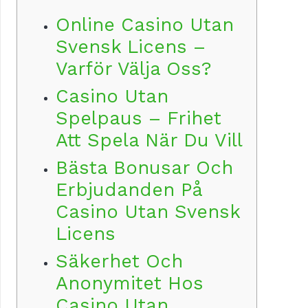
Online Casino Utan
Svensk Licens –
Varför Välja Oss?
Casino Utan
Spelpaus – Frihet
Att Spela När Du Vill
Bästa Bonusar Och
Erbjudanden På
Casino Utan Svensk
Licens
Säkerhet Och
Anonymitet Hos
Casino Utan