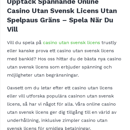
Upptäck Spännande Online
Casino Utan Svensk Licens Utan
Spelpaus Gräns – Spela När Du
Vill
Vill du spela på
casino utan svensk licens
trustly
eller kanske prova ett casino utan svensk licens
med bankid? Hos oss hittar du de bästa nya casino
utan svensk licens som erbjuder spänning och
möjligheter utan begränsningar.
Oavsett om du letar efter ett casino utan licens
eller vill utforska populära casinon utan svensk
licens, så har vi något för alla. Våra online casino
utan svensk licens ger dig tillgång till en värld av
underhållning, inklusive zimpler casino utan
svensk licens för smidiga betalningar.