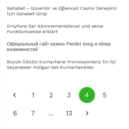
Sahabet – Güvenilir ve Eğlenceli Casino Deneyimi
İçin Sahabet Girişi
OnlyFans Der Abonnementdienst und seine
Funktionsweise erklärt
Официальный сайт казино Риобет вход и обзор
возможностей
Büyük Ödüllü Kumarhane Promosyonlarý: En Ýyi
Seçenekler Holigan bet Kumarhane’de!
1
2
3
4
5
6
7
…
13