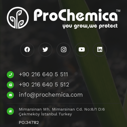
+90 216 640 5 511
+90 216 640 5 512
info@prochemica.com
Mimarsinan Mh. Mimarsinan Cd. No:8/1 D:6
Çekmeköy İstanbul Turkey
PO:34782