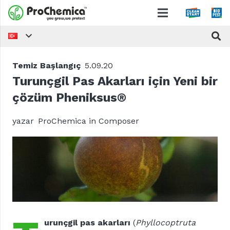
Temiz Başlangıç
5.09.20
Turunçgil Pas Akarları için Yeni bir
çözüm Pheniksus®
yazar
ProChemica in Composer
urunçgil pas akarları
(
Phyllocoptruta